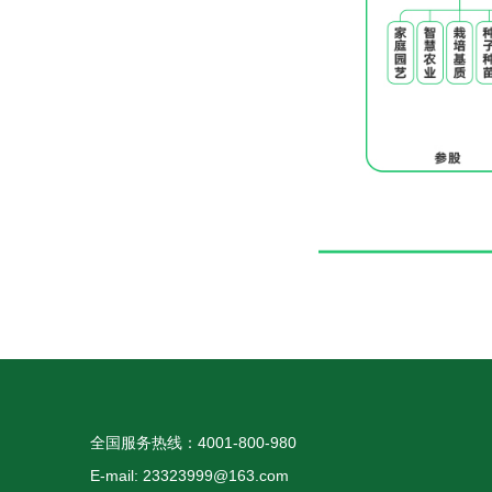
全国服务热线：4001-800-980
E-mail: 23323999@163.com